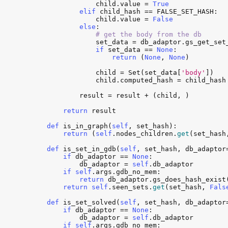
child
.
value
 = 
True
elif
child_hash
 == 
FALSE_SET_HASH
:

child
.
value
 = 
False
else
:

# get the body from the db
set_data
 = 
db_adaptor
.
gs_get_set
if
set_data
 == 
None
:

return
 (
None
, 
None
)

child
 = 
Set
(
set_data
[
'body'
])

child
.
computed_hash
 = 
child_hash
result
 = 
result
 + (
child
, )

return
result
def
is_in_graph
(
self
, 
set_hash
):

return
 (
self
.
nodes_children
.
get
(
set_hash
def
is_set_in_gdb
(
self
, 
set_hash
, 
db_adaptor
if
db_adaptor
 == 
None
:

db_adaptor
 = 
self
.
db_adaptor
if
self
.
args
.
gdb_no_mem
:

return
db_adaptor
.
gs_does_hash_exist
return
self
.
seen_sets
.
get
(
set_hash
, 
Fals
def
is_set_solved
(
self
, 
set_hash
, 
db_adaptor
if
db_adaptor
 == 
None
:

db_adaptor
 = 
self
.
db_adaptor
if
self
.
args
.
gdb_no_mem
:
