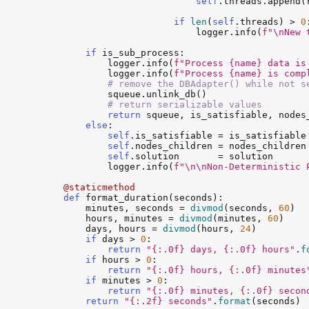
self
.
threads
.
append
(
if
len
(
self
.
threads
) > 
0
:
logger
.
info
(
f"\nNew 
if
is_sub_process
:

logger
.
info
(
f"Process {name} data is
logger
.
info
(
f"Process {name} is comp
# remove the DBAdapter() while not s
squeue
.
unlink_db
()

# return serializable values
return
squeue
, 
is_satisfiable
, 
nodes
else
:

self
.
is_satisfiable
 = 
is_satisfiable
self
.
nodes_children
 = 
nodes_children
self
.
solution
       = 
solution
logger
.
info
(
f"\n\nNon-Deterministic 
@staticmethod
def
format_duration
(
seconds
):

minutes
, 
seconds
 = 
divmod
(
seconds
, 
60
)

hours
, 
minutes
 = 
divmod
(
minutes
, 
60
)

days
, 
hours
 = 
divmod
(
hours
, 
24
)

if
days
 > 
0
:

return
"{:.0f} days, {:.0f} hours"
.
f
if
hours
 > 
0
:

return
"{:.0f} hours, {:.0f} minutes
if
minutes
 > 
0
:

return
"{:.0f} minutes, {:.0f} secon
return
"{:.2f} seconds"
.
format
(
seconds
)
