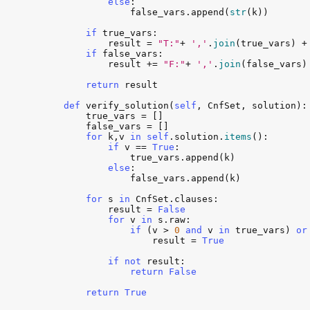
else
:

false_vars
.
append
(
str
(
k
))

if
true_vars
:

result
 = 
"T:"
+ 
','
.
join
(
true_vars
) +
if
false_vars
:

result
 += 
"F:"
+ 
','
.
join
(
false_vars
)

return
result
def
verify_solution
(
self
, 
CnfSet
, 
solution
):

true_vars
 = []

false_vars
 = []

for
k
,
v
in
self
.
solution
.
items
():

if
v
 == 
True
:

true_vars
.
append
(
k
)

else
:

false_vars
.
append
(
k
)

for
s
in
CnfSet
.
clauses
:

result
 = 
False
for
v
in
s
.
raw
:

if
 (
v
 > 
0
and
v
in
true_vars
) 
or
result
 = 
True
if
not
result
:

return
False
return
True