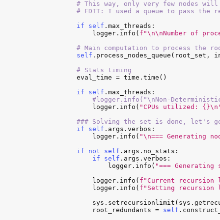
            # This way, only very few nodes will
            # EDIT: I used a queue to pass the r
if
self
.
max_threads
:

logger
.
info
(
f"\n\nNumber of proc
# Main computation to process the ro
self
.
process_nodes_queue
(
root_set
, 
i
# Stats timing
eval_time
 = 
time
.
time
()

if
self
.
max_threads
:

#logger.info("\nNon-Deterministi
logger
.
info
(
"CPUs utilized: {}\n
### Solving the set is done, let's g
if
self
.
args
.
verbos
:

logger
.
info
(
"\n=== Generating no
if
not
self
.
args
.
no_stats
:

if
self
.
args
.
verbos
:

logger
.
info
(
"=== Generating 
logger
.
info
(
f"Current recursion 
logger
.
info
(
f"Setting recursion 
sys
.
setrecursionlimit
(
sys
.
getrec
root_redundants
 = 
self
.
construct