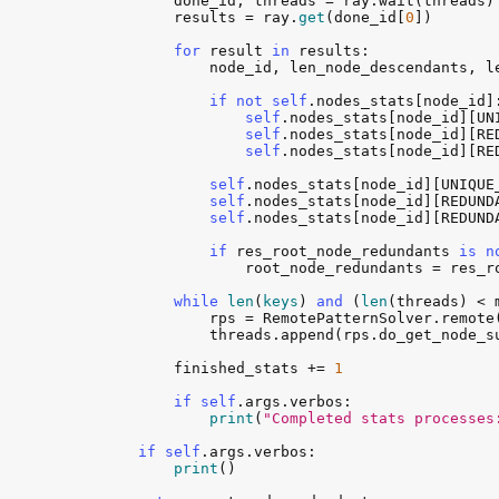
done_id
, 
threads
 = 
ray
.
wait
(
threads
)

results
 = 
ray
.
get
(
done_id
[
0
])

for
result
in
results
:

node_id
, 
len_node_descendants
, 
l
if
not
self
.
nodes_stats
[
node_id
]:
self
.
nodes_stats
[
node_id
][
UN
self
.
nodes_stats
[
node_id
][
RE
self
.
nodes_stats
[
node_id
][
RE
self
.
nodes_stats
[
node_id
][
UNIQUE
self
.
nodes_stats
[
node_id
][
REDUND
self
.
nodes_stats
[
node_id
][
REDUND
if
res_root_node_redundants
is
n
root_node_redundants
 = 
res_r
while
len
(
keys
) 
and
 (
len
(
threads
) < 
rps
 = 
RemotePatternSolver
.
remote
threads
.
append
(
rps
.
do_get_node_s
finished_stats
 += 
1
if
self
.
args
.
verbos
:

print
(
"Completed stats processes
if
self
.
args
.
verbos
:

print
()
