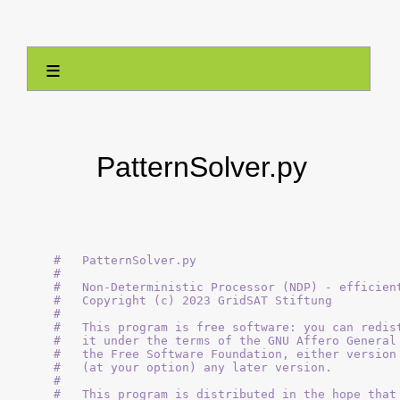
≡
PatternSolver.py
#   PatternSolver.py

#

#   Non-Deterministic Processor (NDP) - efficient
#   Copyright (c) 2023 GridSAT Stiftung

#

#   This program is free software: you can redist
#   it under the terms of the GNU Affero General 
#   the Free Software Foundation, either version 
#   (at your option) any later version.

#

#   This program is distributed in the hope that 