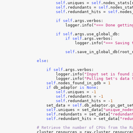
self
.
uniques
 = 
self
.
nodes_stats
[
self
.
redundants
 = 
self
.
nodes_sta
self
.
redundant_hits
 = 
self
.
nodes
if
self
.
args
.
verbos
:

logger
.
info
(
"=== Done gettin
if
self
.
args
.
use_global_db
:

if
self
.
args
.
verbos
:

logger
.
info
(
"=== Saving 
self
.
save_in_global_db
(
root_
else
:

if
self
.
args
.
verbos
:

logger
.
info
(
"Input set is found 
logger
.
info
(
"Pulling Set's data 
self
.
nodes_found_in_gdb
 = 
1
if
db_adaptor
is
None
:

self
.
uniques
 = -
1
self
.
redundants
 = -
1
self
.
redundant_hits
 = -
1
set_data
 = 
self
.
db_adaptor
.
gs_get_se
self
.
uniques
 = 
set_data
[
"unique_node
self
.
redundants
 = 
set_data
[
"redundan
self
.
redundant_hits
 = 
set_data
[
"redu
# Retrieve the number of CPUs from the R
cluster_resources
 = 
ray
.
cluster_resource