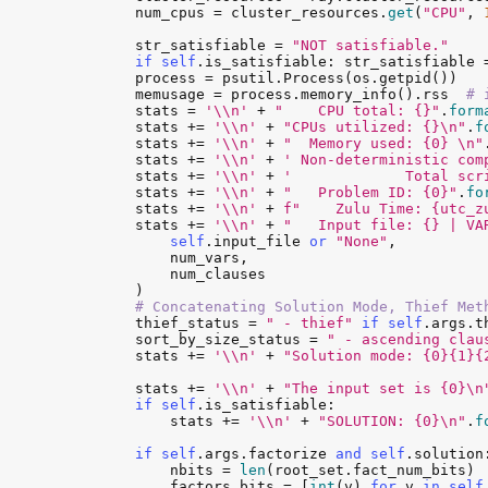
num_cpus
 = 
cluster_resources
.
get
(
"CPU"
, 
str_satisfiable
 = 
"NOT satisfiable."
if
self
.
is_satisfiable
: 
str_satisfiable
 
process
 = 
psutil
.
Process
(
os
.
getpid
())

memusage
 = 
process
.
memory_info
().
rss
# 
stats
 = 
'\\n'
 + 
"    CPU total: {}"
.
form
stats
 += 
'\\n'
 + 
"CPUs utilized: {}\n"
.
f
stats
 += 
'\\n'
 + 
"  Memory used: {0} \n"
stats
 += 
'\\n'
 + 
' Non-deterministic com
stats
 += 
'\\n'
 + 
'             Total scr
stats
 += 
'\\n'
 + 
"   Problem ID: {0}"
.
fo
stats
 += 
'\\n'
 + 
f"    Zulu Time: {utc_z
stats
 += 
'\\n'
 + 
"   Input file: {} | VA
self
.
input_file
or
"None"
,

num_vars
,

num_clauses
        )

# Concatenating Solution Mode, Thief Met
thief_status
 = 
" - thief"
if
self
.
args
.
t
sort_by_size_status
 = 
" - ascending clau
stats
 += 
'\\n'
 + 
"Solution mode: {0}{1}{
stats
 += 
'\\n'
 + 
"The input set is {0}\n
if
self
.
is_satisfiable
:

stats
 += 
'\\n'
 + 
"SOLUTION: {0}\n"
.
f
if
self
.
args
.
factorize
and
self
.
solution
:
nbits
 = 
len
(
root_set
.
fact_num_bits
)

factors_bits
 = [
int
(
v
) 
for
v
in
self