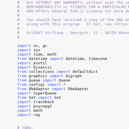
#   but WITHOUT ANY WARRANTY; without even the im
#   MERCHANTABILITY or FITNESS FOR A PARTICULAR P
#   GNU Affero General Public License for more de
#

#   You should have received a copy of the GNU Af
#   along with this program.  If not, see <https:
#

#   GridSAT Stiftung - Georgstr. 11 - 30159 Hann
#
import
os
, 
gc
import
sys
import
time
, 
math
from
datetime
import
datetime
, 
timezone
import
psutil
import
binascii
from
collections
import
defaultdict
from
graphviz
import
Digraph
from
queue
import
Queue
from
configs
import
from
DbAdaptor
import
DbAdapter
import
SuperQueue
from
Set
import
Set
import
traceback
import
psycopg2
import
math
import
ray
# TODO: