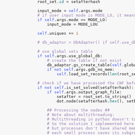
root_set
.
id
 = 
setafterhash
input_mode
 = 
self
.
args
.
mode
# if user input mode is MODE_LO, it mean
if
self
.
args
.
mode
 == 
MODE_LO
:

input_mode
 = 
MODE_LOU
self
.
uniques
 += 
1
# db_adaptor = DbAdapter() if self.use_d
# use global sets table
if
self
.
args
.
use_global_db
:

# create the table if not exist
db_adaptor
.
gs_create_table
(
self
.
glob
if
not
self
.
args
.
gdb_no_mem
:

self
.
load_set_records
(
len
(
root_s
# check if we have processed the CNF bef
if
not
self
.
is_set_solved
(
setafterhash
):

if
self
.
args
.
output_graph_file
:

setafter
 = 
root_set
.
to_string
()

dot
.
node
(
setafterhash
.
hex
(), 
set
## Processing the nodes ##

            # Note about multithreading:

            # Multithreading in python doesn't t
            # So the solution I implemented here
            # but processes don't have shared me
            # each small process saves its subgr