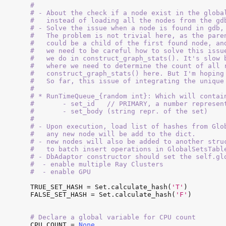
#

# - About the check if a node exist in the globa
#   instead of loading all the nodes from the gdb
# - Solve the issue when a node is found in gdb,
#   The problem is not trivial here, as the pare
#   could be a child of the first found node, an
#   we need to be careful how to solve this issu
#   we do in construct_graph_stats(). It's slow 
#   where we need to determine the count of all 
#   construct_graph_stats() here. But I'm hoping
#   So far, this issue of integrating the unique
#

# * RunTimeQueue_{random int}: Which will contai
#       - set_id   // PRIMARY, a number represen
#       - set_body (string repr. of the set)

#

# - Upon execution, load list of hashes from Glo
#   any new node will be add to the dict.

# - new nodes will also be added to another stru
#   to batch insert operations in GlobalSetsTable
# - DbAdaptor constructor should set the self.gl
#  - enable multiple Ray Clusters

#  - enable GPU
TRUE_SET_HASH
 = 
Set
.
calculate_hash
(
'T'
FALSE_SET_HASH
 = 
Set
.
calculate_hash
(
'F'
)

# Declare a global variable for CPU count
CPU_COUNT
 = 
None