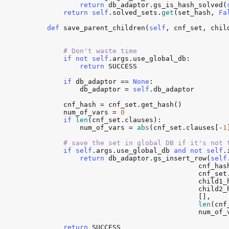
return
db_adaptor
.
gs_is_hash_solved
(
return
self
.
solved_sets
.
get
(
set_hash
, 
Fa
def
save_parent_children
(
self
, 
cnf_set
, 
chil
# Don't waste time
if
not
self
.
args
.
use_global_db
:

return
SUCCESS
if
db_adaptor
 == 
None
:

db_adaptor
 = 
self
.
db_adaptor
cnf_hash
 = 
cnf_set
.
get_hash
()

num_of_vars
 = 
0
if
len
(
cnf_set
.
clauses
):

num_of_vars
 = 
abs
(
cnf_set
.
clauses
[-
1
# save the set in global DB if it's not 
if
self
.
args
.
use_global_db
and
not
self
.
return
db_adaptor
.
gs_insert_row
(
self
cnf_has
cnf_set
child1_
child2_
                                         [],    
len
(
cnf
num_of_
return
SUCCESS