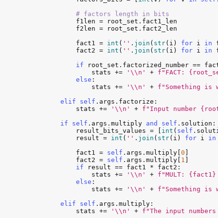
# factors length in bits
f1len
 = 
root_set
.
fact1_len
f2len
 = 
root_set
.
fact2_len
fact1
 = 
int
(
''
.
join
(
str
(
i
) 
for
i
in
fact2
 = 
int
(
''
.
join
(
str
(
i
) 
for
i
in
if
root_set
.
factorized_number
 == 
fac
stats
 += 
'\\n'
 + 
f"FACT: {root_s
else
:

stats
 += 
'\\n'
 + 
f"Something is 
elif
self
.
args
.
factorize
:

stats
 += 
'\\n'
 + 
f"Input number {roo
if
self
.
args
.
multiply
and
self
.
solution
:

result_bits_values
 = [
int
(
self
.
solut
result
 = 
int
(
''
.
join
(
str
(
i
) 
for
i
in
fact1
 = 
self
.
args
.
multiply
[
0
]

fact2
 = 
self
.
args
.
multiply
[
1
]

if
result
 == 
fact1
 * 
fact2
:

stats
 += 
'\\n'
 + 
f"MULT: {fact1}
else
:

stats
 += 
'\\n'
 + 
f"Something is 
elif
self
.
args
.
multiply
:

stats
 += 
'\\n'
 + 
f"The input numbers