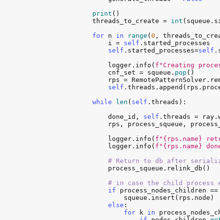
print
()

threads_to_create
 = 
int
(
squeue
.
s
for
n
in
range
(
0
, 
threads_to_cre
i
 = 
self
.
started_processes
self
.
started_processes
=
self
.
logger
.
info
(
f"Creating proce
cnf_set
 = 
squeue
.
pop
()

rps
 = 
RemotePatternSolver
.
re
self
.
threads
.
append
(
rps
.
proc
while
len
(
self
.
threads
):

done_id
, 
self
.
threads
 = 
ray
.
rps
, 
process_squeue
, 
process
logger
.
info
(
f"{rps.name} ret
logger
.
info
(
f"{rps.name} don
# Return to db after seriali
process_squeue
.
relink_db
()

# in case the child process 
if
process_nodes_children
 ==
squeue
.
insert
(
rps
.
node
)

else
:

for
k
in
process_nodes_c
if
nodes_children
.
ge