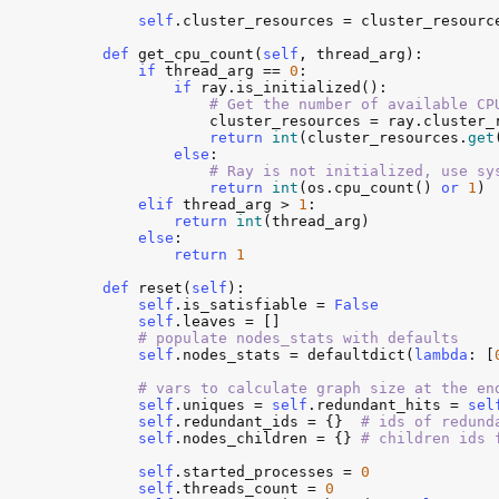
self
.
cluster_resources
 = 
cluster_resourc
def
get_cpu_count
(
self
, 
thread_arg
):

if
thread_arg
 == 
0
:

if
ray
.
is_initialized
():

# Get the number of available CP
cluster_resources
 = 
ray
.
cluster_
return
int
(
cluster_resources
.
get
else
:

# Ray is not initialized, use sy
return
int
(
os
.
cpu_count
() 
or
1
) 
elif
thread_arg
 > 
1
:

return
int
(
thread_arg
)

else
:

return
1
def
reset
(
self
):

self
.
is_satisfiable
 = 
False
self
.
leaves
 = []

# populate nodes_stats with defaults
self
.
nodes_stats
 = 
defaultdict
(
lambda
: [
# vars to calculate graph size at the en
self
.
uniques
 = 
self
.
redundant_hits
 = 
sel
self
.
redundant_ids
 = {}  
# ids of redund
self
.
nodes_children
 = {} 
# children ids 
self
.
started_processes
 = 
0
self
.
threads_count
 = 
0