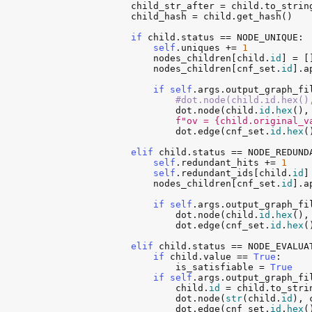
child_str_after
 = 
child
.
to_strin
child_hash
 = 
child
.
get_hash
()

if
child
.
status
 == 
NODE_UNIQUE
:

self
.
uniques
 += 
1
nodes_children
[
child
.
id
] = []
nodes_children
[
cnf_set
.
id
].
a
if
self
.
args
.
output_graph_fi
#dot.node(child.id.hex()
dot
.
node
(
child
.
id
.
hex
(),
f"ov = {child.original_v
dot
.
edge
(
cnf_set
.
id
.
hex
(
elif
child
.
status
 == 
NODE_REDUND
self
.
redundant_hits
 += 
1
self
.
redundant_ids
[
child
.
id
]
nodes_children
[
cnf_set
.
id
].
a
if
self
.
args
.
output_graph_fi
dot
.
node
(
child
.
id
.
hex
(),
dot
.
edge
(
cnf_set
.
id
.
hex
(
elif
child
.
status
 == 
NODE_EVALUA
if
child
.
value
 == 
True
:

is_satisfiable
 = 
True
if
self
.
args
.
output_graph_fi
child
.
id
 = 
child
.
to_stri
dot
.
node
(
str
(
child
.
id
), 
dot
.
edge
(
cnf_set
.
id
.
hex
(