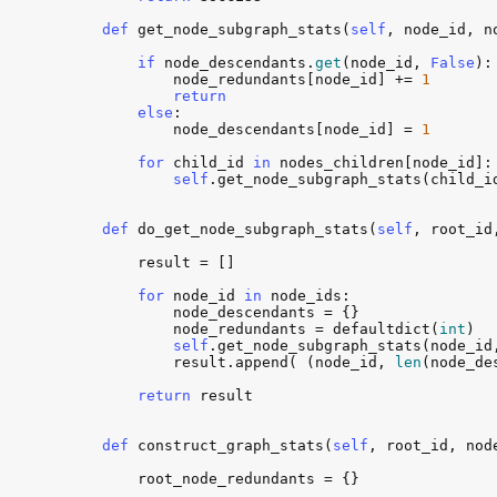
def
get_node_subgraph_stats
(
self
, 
node_id
, 
n
if
node_descendants
.
get
(
node_id
, 
False
):

node_redundants
[
node_id
] += 
1
return
else
:

node_descendants
[
node_id
] = 
1
for
child_id
in
nodes_children
[
node_id
]:

self
.
get_node_subgraph_stats
(
child_i
def
do_get_node_subgraph_stats
(
self
, 
root_id
result
 = []

for
node_id
in
node_ids
:

node_descendants
 = {}

node_redundants
 = 
defaultdict
(
int
)

self
.
get_node_subgraph_stats
(
node_id
result
.
append
( (
node_id
, 
len
(
node_de
return
result
def
construct_graph_stats
(
self
, 
root_id
, 
nod
root_node_redundants
 = {}
