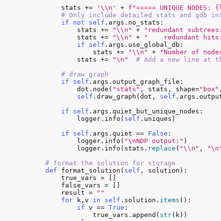
stats
 += 
'\\n'
 + 
f"===== UNIQUE NODES: {
# Only include detailed stats and gdb in
if
not
self
.
args
.
no_stats
:

stats
 += 
"\\n"
 + 
"redundant subtrees
stats
 += 
"\\n"
 + 
"    redundant hits
if
self
.
args
.
use_global_db
:

stats
 += 
"\\n"
 + 
"Number of node
stats
 += 
"\n"
# Add a new line at t
# draw graph
if
self
.
args
.
output_graph_file
:

dot
.
node
(
"stats"
, 
stats
, 
shape
=
"box"
self
.
draw_graph
(
dot
, 
self
.
args
.
outpu
if
self
.
args
.
quiet_but_unique_nodes
:

logger
.
info
(
self
.
uniques
)

if
self
.
args
.
quiet
 == 
False
:

logger
.
info
(
"\nNDP output:"
)

logger
.
info
(
stats
.
replace
(
"\\n"
, 
"\n
# format the solution for storage
def
format_solution
(
self
, 
solution
):

true_vars
 = []

false_vars
 = []

result
 = 
""
for
k
,
v
in
self
.
solution
.
items
():

if
v
 == 
True
:

true_vars
.
append
(
str
(
k
))
