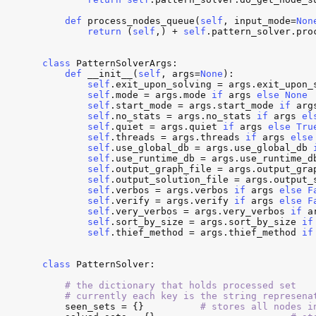
def
process_nodes_queue
(
self
, 
input_mode
=
Non
return
 (
self
,) + 
self
.
pattern_solver
.
pro
class
PatternSolverArgs
:

def
__init__
(
self
, 
args
=
None
):

self
.
exit_upon_solving
 = 
args
.
exit_upon_
self
.
mode
 = 
args
.
mode
if
args
else
None
self
.
start_mode
 = 
args
.
start_mode
if
arg
self
.
no_stats
 = 
args
.
no_stats
if
args
el
self
.
quiet
 = 
args
.
quiet
if
args
else
Tru
self
.
threads
 = 
args
.
threads
if
args
else
self
.
use_global_db
 = 
args
.
use_global_db
self
.
use_runtime_db
 = 
args
.
use_runtime_d
self
.
output_graph_file
 = 
args
.
output_gra
self
.
output_solution_file
 = 
args
.
output_
self
.
verbos
 = 
args
.
verbos
if
args
else
F
self
.
verify
 = 
args
.
verify
if
args
else
F
self
.
very_verbos
 = 
args
.
very_verbos
if
a
self
.
sort_by_size
 = 
args
.
sort_by_size
if
self
.
thief_method
 = 
args
.
thief_method
if
class
PatternSolver
:

# the dictionary that holds processed set

    # currently each key is the string represena
seen_sets
 = {}          
# stores all nodes i