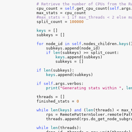
# Retrieve the number of CPUs from the R
cpu_count
 = 
self
.
get_cpu_count
(
self
.
args
max_stats
 = 
cpu_count
#max_stats = 1 if max_threads < 2 else m
split_count
 = 
100000
keys
 = []

subkeys
 = []

for
node_id
in
self
.
nodes_children
.
keys
()
subkeys
.
append
(
node_id
)

if
len
(
subkeys
) >= 
split_count
:

keys
.
append
(
subkeys
)

subkeys
 = []

if
len
(
subkeys
):

keys
.
append
(
subkeys
)

if
self
.
args
.
verbos
:

print
(
"Generating stats within "
, 
le
threads
 = []

finished_stats
 = 
0
while
len
(
keys
) 
and
 (
len
(
threads
) < 
max_
rps
 = 
RemotePatternSolver
.
remote
(
Pat
threads
.
append
(
rps
.
do_get_node_subgr
while
len
(
threads
):
