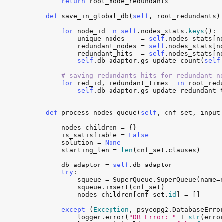
return
root_node_redundants
def
save_in_global_db
(
self
, 
root_redundants
):
for
node_id
in
self
.
nodes_stats
.
keys
():

unique_nodes
    = 
self
.
nodes_stats
[
n
redundant_nodes
 = 
self
.
nodes_stats
[
n
redundant_hits
  = 
self
.
nodes_stats
[
n
self
.
db_adaptor
.
gs_update_count
(
self
# saving redundants hits for redundant n
for
red_id
, 
redundant_times
in
root_red
self
.
db_adaptor
.
gs_update_redundant_
def
process_nodes_queue
(
self
, 
cnf_set
, 
input
nodes_children
 = {}

is_satisfiable
 = 
False
solution
 = 
None
starting_len
 = 
len
(
cnf_set
.
clauses
)

db_adaptor
 = 
self
.
db_adaptor
try
:

squeue
 = 
SuperQueue
.
SuperQueue
(
name
=
squeue
.
insert
(
cnf_set
)

nodes_children
[
cnf_set
.
id
] = []

except
 (
Exception
, 
psycopg2
.
DatabaseErro
logger
.
error
(
"DB Error: "
 + 
str
(
erro