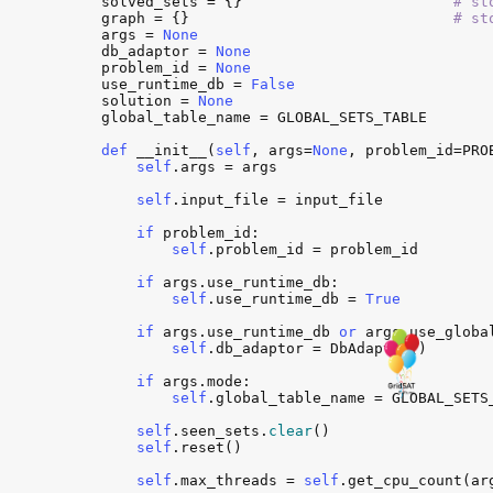
solved_sets
 = {}                        
# st
graph
 = {}                              
# st
args
 = 
None
db_adaptor
 = 
None
problem_id
 = 
None
use_runtime_db
 = 
False
solution
 = 
None
global_table_name
 = 
GLOBAL_SETS_TABLE
def
__init__
(
self
, 
args
=
None
, 
problem_id
=
PRO
self
.
args
 = 
args
self
.
input_file
 = 
input_file
if
problem_id
:

self
.
problem_id
 = 
problem_id
if
args
.
use_runtime_db
:

self
.
use_runtime_db
 = 
True
if
args
.
use_runtime_db
or
args
.
use_globa
self
.
db_adaptor
 = 
DbAdapter
()

if
args
.
mode
:

self
.
global_table_name
 = 
GLOBAL_SETS
self
.
seen_sets
.
clear
()

self
.
reset
()

self
.
max_threads
 = 
self
.
get_cpu_count
(
ar