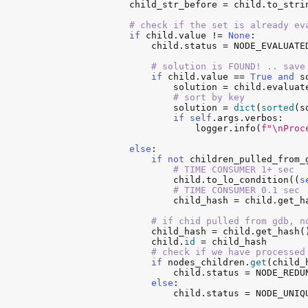
child_str_before
 = 
child
.
to_stri
# check if the set is already ev
if
child
.
value
 != 
None
:

child
.
status
 = 
NODE_EVALUATE
# solution is FOUND! .. save
if
child
.
value
 == 
True
and
s
solution
 = 
child
.
evaluat
# sort by key
solution
 = 
dict
(
sorted
(
s
if
self
.
args
.
verbos
:

logger
.
info
(
f"\nProc
else
:

if
not
children_pulled_from_
# TIME CONSUMER 1+ sec
child
.
to_lo_condition
((
s
# TIME CONSUMER 0.1 sec
child_hash
 = 
child
.
get_h
# if chid pulled from gdb, n
child_hash
 = 
child
.
get_hash
()
child
.
id
 = 
child_hash
# check if we have processed
if
nodes_children
.
get
(
child_
child
.
status
 = 
NODE_REDU
else
:

child
.
status
 = 
NODE_UNIQ