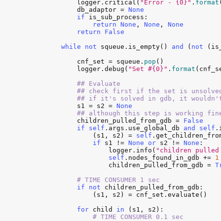
logger
.
critical
(
"Error - {0}"
.
format
db_adaptor
 = 
None
if
is_sub_process
:

return
None
, 
None
, 
None
return
False
while
not
squeue
.
is_empty
() 
and
 (
not
 (
is
cnf_set
 = 
squeue
.
pop
()

logger
.
debug
(
"Set #{0}"
.
format
(
cnf_s
## Evaluate

            ## check first if the set is unsolve
            ## if it's solved in gdb, it wouldn'
s1
 = 
s2
 = 
None
## although this step is working fin
children_pulled_from_gdb
 = 
False
if
self
.
args
.
use_global_db
and
self
.
                (
s1
, 
s2
) = 
self
.
get_children_fro
if
s1
 != 
None
or
s2
 != 
None
:

logger
.
info
(
"children pulled
self
.
nodes_found_in_gdb
 += 
1
children_pulled_from_gdb
 = 
T
# TIME CONSUMER 1 sec
if
not
children_pulled_from_gdb
:

                (
s1
, 
s2
) = 
cnf_set
.
evaluate
()

for
child
in
 (
s1
, 
s2
):

# TIME CONSUMER 0.1 sec