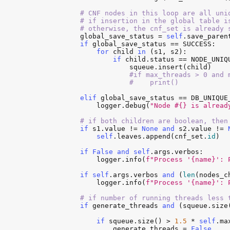
# CNF nodes in this loop are all uni
            # if insertion in the global table is
            # otherwise, the cnf_set is already 
global_save_status
 = 
self
.
save_paren
if
global_save_status
 == 
SUCCESS
:

for
child
in
 (
s1
, 
s2
):

if
child
.
status
 == 
NODE_UNIQ
squeue
.
insert
(
child
)

#if max_threads > 0 and 
                        #    print()
elif
global_save_status
 == 
DB_UNIQUE
logger
.
debug
(
"Node #{} is alread
# if both children are boolean, then
if
s1
.
value
 != 
None
and
s2
.
value
 != 
self
.
leaves
.
append
(
cnf_set
.
id
)

if
False
and
self
.
args
.
verbos
:

logger
.
info
(
f"Process '{name}': 
if
self
.
args
.
verbos
and
 (
len
(
nodes_c
logger
.
info
(
f"Process '{name}': 
# if number of running threads less 
if
generate_threads
and
 (
squeue
.
size
if
squeue
.
size
() > 
1.5
 * 
self
.
ma
generate_threads
 = 
False