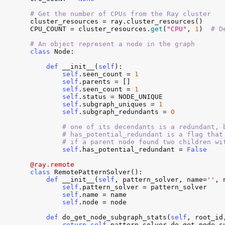
# Get the number of CPUs from the Ray cluster
cluster_resources
 = 
ray
.
cluster_resources
CPU_COUNT
 = 
cluster_resources
.
get
(
"CPU"
, 
1
)  
# D
# An object represent a node in the graph
class
Node
:

def
__init__
(
self
):

self
.
seen_count
 = 
1
self
.
parents
 = []

self
.
seen_count
 = 
1
self
.
status
 = 
NODE_UNIQUE
self
.
subgraph_uniques
 = 
1
self
.
subgraph_redundants
 = 
0
# one of its decendants is a redundant, 
        # has_potential_redundant is a flag that 
        # if a parent node found two children wi
self
.
has_potential_redundant
 = 
False
@ray.remote
class
RemotePatternSolver
():

def
__init__
(
self
, 
pattern_solver
, 
name
=
''
, 
self
.
pattern_solver
 = 
pattern_solver
self
.
name
 = 
name
self
.
node
 = 
node
def
do_get_node_subgraph_stats
(
self
, 
root_id
return
self
.
pattern_solver
.
do_get_node_s