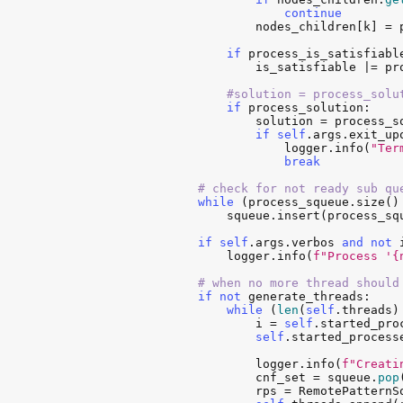
continue
nodes_children
[
k
] = 
if
process_is_satisfiabl
is_satisfiable
 |= 
pr
#solution = process_solu
if
process_solution
:

solution
 = 
process_s
if
self
.
args
.
exit_up
logger
.
info
(
"Ter
break
# check for not ready sub qu
while
 (
process_squeue
.
size
()
squeue
.
insert
(
process_sq
if
self
.
args
.
verbos
and
not
logger
.
info
(
f"Process '{
# when no more thread should
if
not
generate_threads
:

while
 (
len
(
self
.
threads
)
i
 = 
self
.
started_pro
self
.
started_process
logger
.
info
(
f"Creati
cnf_set
 = 
squeue
.
pop
rps
 = 
RemotePatternS