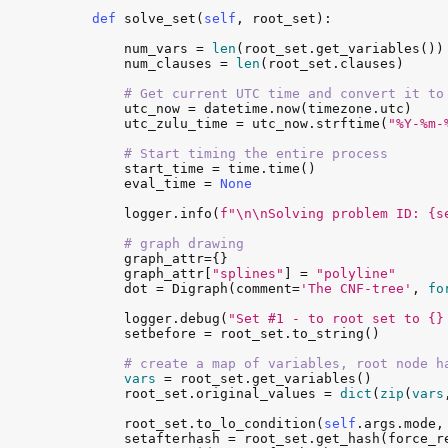
def
solve_set
(
self
, 
root_set
):

num_vars
 = 
len
(
root_set
.
get_variables
())

num_clauses
 = 
len
(
root_set
.
clauses
)

# Get current UTC time and convert it to
utc_now
 = 
datetime
.
now
(
timezone
.
utc
)

utc_zulu_time
 = 
utc_now
.
strftime
(
"%Y-%m-
# Start timing the entire process
start_time
 = 
time
.
time
()

eval_time
 = 
None
logger
.
info
(
f"\n\nSolving problem ID: {s
# graph drawing
graph_attr
={}

graph_attr
[
"splines"
] = 
"polyline"
dot
 = 
Digraph
(
comment
=
'The CNF-tree'
, 
fo
logger
.
debug
(
"Set #1 - to root set to {}
setbefore
 = 
root_set
.
to_string
()

# create a map of variables, root node h
vars
 = 
root_set
.
get_variables
()

root_set
.
original_values
 = 
dict
(
zip
(
vars
root_set
.
to_lo_condition
(
self
.
args
.
mode
,
setafterhash
 = 
root_set
.
get_hash
(
force_r