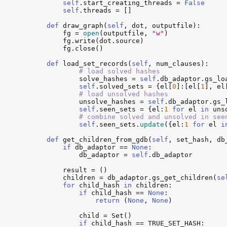
self
.
start_creating_threads
 = 
False
self
.
threads
 = []

def
draw_graph
(
self
, 
dot
, 
outputfile
):

fg
 = 
open
(
outputfile
, 
"w"
)

fg
.
write
(
dot
.
source
)

fg
.
close
()

def
load_set_records
(
self
, 
num_clauses
):

# load solved hashes
solve_hashes
 = 
self
.
db_adaptor
.
gs_lo
self
.
solved_sets
 = {
el
[
0
]:[
el
[
1
], 
el
# load unsolved hashes
unsolve_hashes
 = 
self
.
db_adaptor
.
gs_
self
.
seen_sets
 = {
el
:
1
for
el
in
uns
# combine solved and unsolved in see
self
.
seen_sets
.
update
({
el
:
1
for
el
i
def
get_children_from_gdb
(
self
, 
set_hash
, 
db
if
db_adaptor
 == 
None
:

db_adaptor
 = 
self
.
db_adaptor
result
 = ()

children
 = 
db_adaptor
.
gs_get_children
(
se
for
child_hash
in
children
:

if
child_hash
 == 
None
:

return
 (
None
, 
None
)

child
 = 
Set
()

if
child_hash
 == 
TRUE_SET_HASH
:
