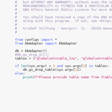
#   but WITHOUT ANY WARRANTY; without even the im
#   MERCHANTABILITY or FITNESS FOR A PARTICULAR P
#   GNU Affero General Public License for more de
#

#   You should have received a copy of the GNU Af
#   along with this program.  If not, see <https:
#

#   GridSAT Stiftung - Georgstr. 11 - 30159 Hann
#
from
configs
import
from
DbAdaptor
import
DbAdapter
db
 = 
DbAdapter
#db.gs_drop_all()
tables
 = [
"globalsetstable_lou"
, 
"globalsetstabl
if
len
(
sys
.
argv
) > 
1
and
sys
.
argv
[
1
] 
in
tables
:

db
.
gs_drop_table
(
sys
.
argv
[
1
else
:

print
(
f"Please provide table name from {tabl